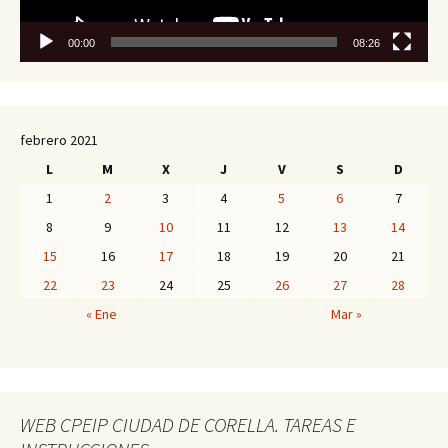
00:00
08:26
febrero 2021
L
M
X
J
V
S
D
1
2
3
4
5
6
7
8
9
10
11
12
13
14
15
16
17
18
19
20
21
22
23
24
25
26
27
28
« Ene
Mar »
WEB CPEIP CIUDAD DE CORELLA. TAREAS E