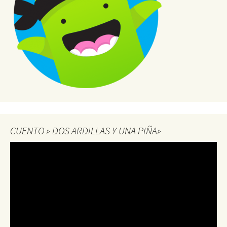
CUENTO » DOS ARDILLAS Y UNA PIÑA»
Reproductor
de
vídeo