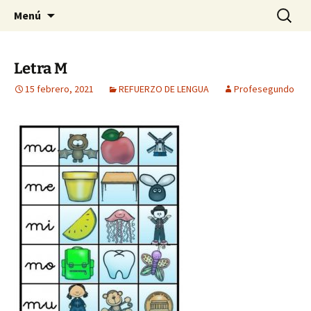
Para pequeños grandes y resistentes genios.
Saltar
Buscar:
EL RINCÓN DE 2°
Menú
al
contenido
Letra M
15 febrero, 2021
REFUERZO DE LENGUA
Profesegundo