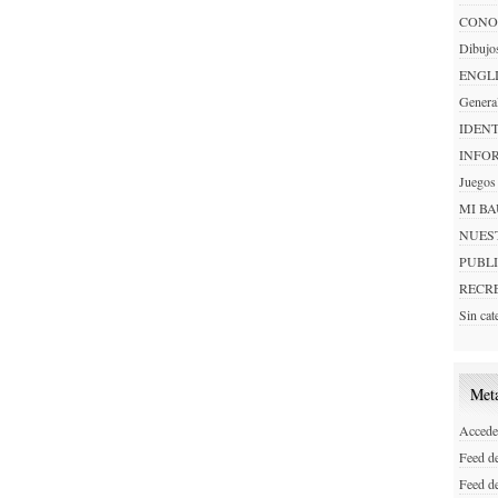
CONO
Dibujo
ENGL
Genera
IDEN
INFO
Juegos
MI B
NUES
PUBL
RECR
Sin cat
Met
Accede
Feed de
Feed d