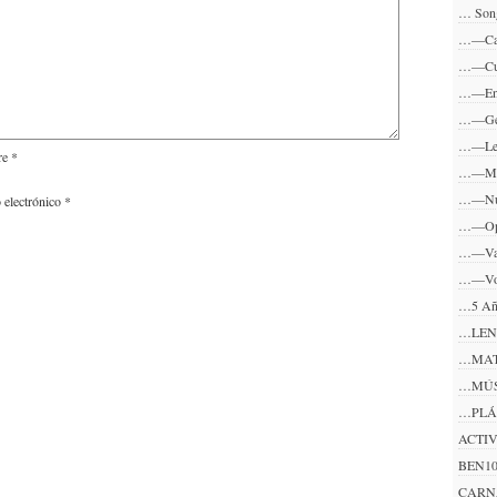
… Son
…—Ca
…—Cu
…—En
…—Ge
…—Lec
re
*
…—Me
…—Nu
 electrónico
*
…—Op
…—Va
…—Vo
…5 A
…LE
…MAT
…MÚ
…PLÁ
ACTI
BEN1
CARN