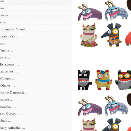
ños …
ños …
ciones …
ours …
riminación Visual …
ación Vial …
casa …
amilia …
Ropa …
Estaciones …
alimentos …
 Colores …
Oficios …
os de Transporte …
scuela …
ocalidad …
stro Cuerpo …
bers …
tas y Animales …