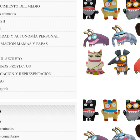
CIMIENTO DEL MEDIO
s animados
ISH
l
TIDAD Y AUTONOMÍA PERSONAL
RMACIÓN MAMAS Y PAPAS
AUL SECRETO
TROS PROYECTOS
ICACIÓN Y REPRESENTACIÓN
EO
egoría
a
r
 entradas
e comentarios