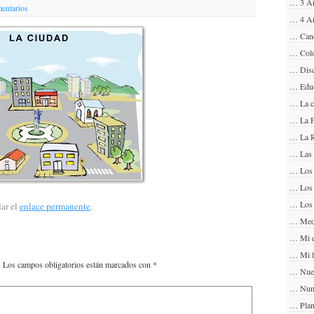
… 3 A
entarios
… 4 A
… Can
… Col
… Disc
… Educ
… La 
… La F
… La 
… Las 
… Los 
… Los
… Los 
ar el
enlace permanente
.
… Medi
… Mi e
… Mi l
.
Los campos obligatorios están marcados con
*
… Nue
… Num
… Plan