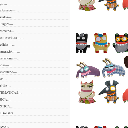
gs …
ntajuego—…
entos—…
 inglés—…
ometría—…
to-escritura—…
didas—…
meración—…
eraciones—…
rias—…
cabulario—…
ños…
NGUA…
EMÁTICAS…
SICA…
STICA…
VIDADES
0
AVAL