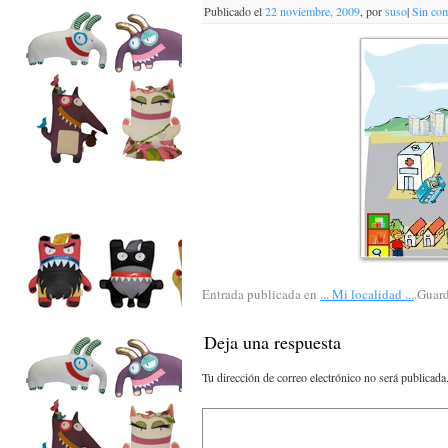
Publicado el
22 noviembre, 2009
,
por
suso
|
Sin com
Entrada publicada en
... Mi localidad ...
.Guard
Deja una respuesta
Tu dirección de correo electrónico no será publicada