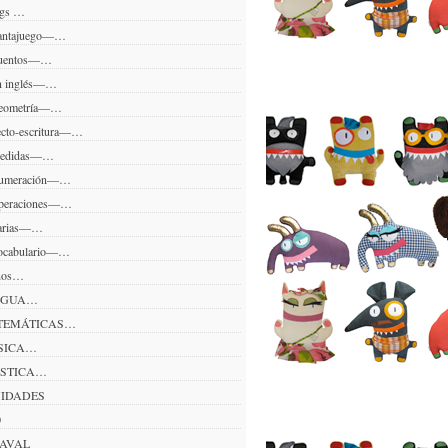
gs …
ntajuego—…
entos—…
 inglés—…
ometría—…
to-escritura—…
didas—…
meración—…
eraciones—…
rias—…
cabulario—…
ños…
NGUA…
EMÁTICAS…
SICA…
STICA…
VIDADES
0
AVAL