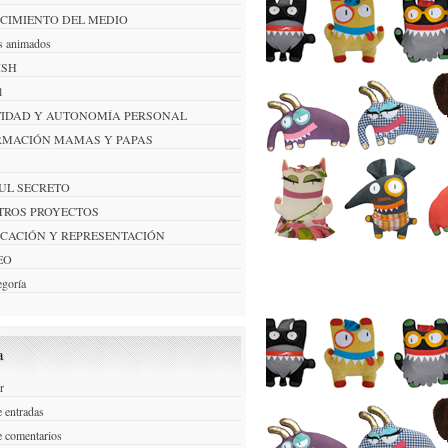
CIMIENTO DEL MEDIO
s animados
ISH
l
TIDAD Y AUTONOMÍA PERSONAL
RMACIÓN MAMAS Y PAPAS
AUL SECRETO
TROS PROYECTOS
ICACIÓN Y REPRESENTACIÓN
EO
egoría
a
r
 entradas
e comentarios