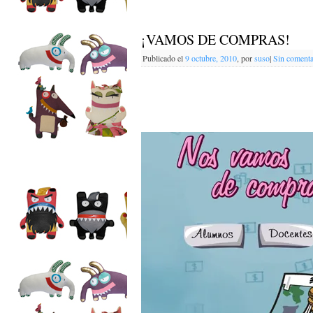
¡VAMOS DE COMPRAS!
Publicado el
9 octubre, 2010
,
por
suso
|
Sin comenta