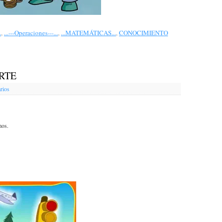
.
,
...---Operaciones---...
,
...MATEMÁTICAS...
,
CONOCIMIENTO
RTE
rios
mos.