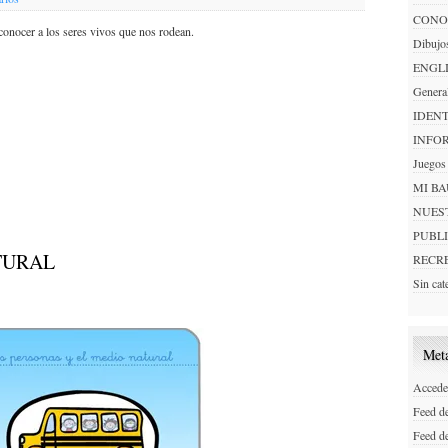
CONO
onocer a los seres vivos que nos rodean.
Dibujo
ENGL
Genera
IDEN
INFO
Juegos
MI B
NUES
PUBL
TURAL
RECR
Sin cat
Met
Accede
Feed de
Feed d