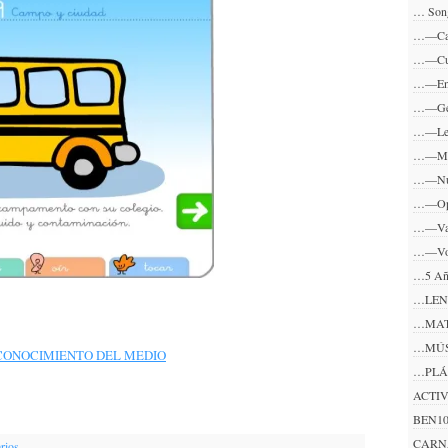
… Son
…—Ca
…—Cu
…—En
…—Ge
…—Lec
…—Me
…—Nu
…—Op
…—Va
…—Vo
…5 A
…LE
…MAT
…MÚ
CONOCIMIENTO DEL MEDIO
…PLÁ
ACTI
BEN1
CARN
rios