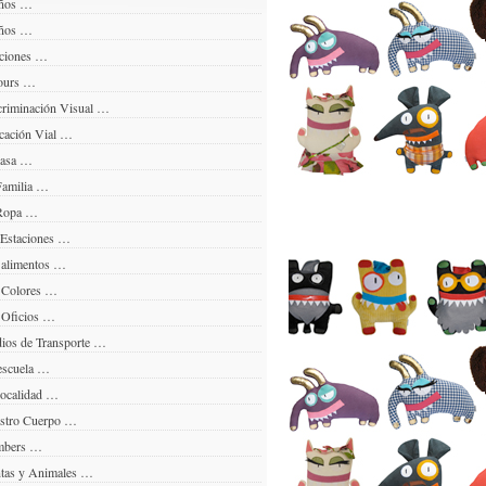
ños …
ños …
ciones …
ours …
riminación Visual …
ación Vial …
casa …
amilia …
Ropa …
Estaciones …
alimentos …
 Colores …
Oficios …
os de Transporte …
scuela …
ocalidad …
stro Cuerpo …
bers …
tas y Animales …