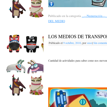
Publicado en la categoría
...---Numeración---..
DEL MEDIO
LOS MEDIOS DE TRANSPO
Publicado el
9 octubre, 2010
,
por
suso
|
Sin comenta
Cantidad de actividades para saber como nos move