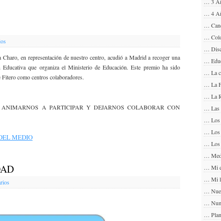
… 3 A
… 4 A
… Can
… Col
ios
… Disc
 Charo, en representación de nuestro centro, acudió a Madrid a recoger una
… Educ
 Educativa que organiza el Ministerio de Educación. Este premio ha sido
… La 
 Fitero como centros colaboradores.
… La F
… La 
R ANIMARNOS A PARTICIPAR Y DEJARNOS COLABORAR CON
… Las 
… Los 
… Los
DEL MEDIO
… Los 
… Medi
DAD
… Mi e
… Mi l
rios
… Nue
… Num
… Plan