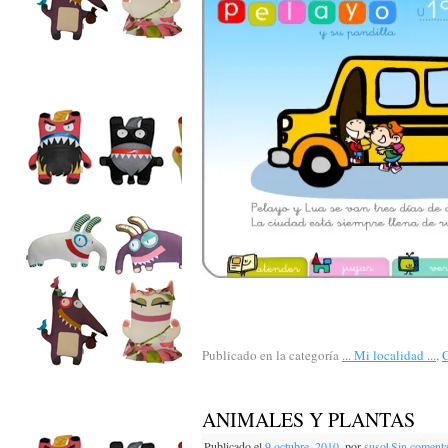
Publicado en la categoría
... Mi localidad ...
,
ANIMALES Y PLANTAS
Publicado el
9 octubre, 2010
,
por
suso
|
Sin comenta