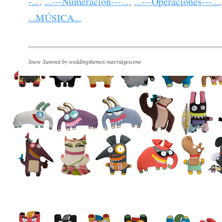
-...
,
...---Numeración---...
,
...---Operaciones---...
...MÚSICA...
Snow Summit by
weddingthemes.marriagescene