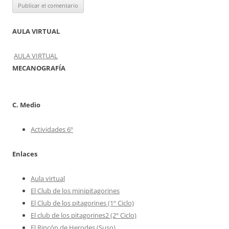
AULA VIRTUAL
AULA VIRTUAL
MECANOGRAFÍA
C. Medio
Actividades 6º
Enlaces
Aula virtual
El Club de los minipitagorines
El Club de los pitagorines (1º Ciclo)
El club de los pitagorines2 (2º Ciclo)
El Rincón de Herodes (Suso)