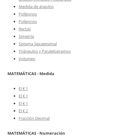
Medida de ángulos
Polígonos
Polígonos
Rectas
Simetría
Sistema Sexagesimal
Triángulos y Paralelogramos
Volumen
MATEMÁTICAS - Medida
El € 1
El € 1
El € 1
El € 2
Fracción Decimal
MATEMÁTICAS - Numeración