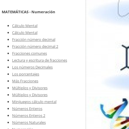
MATEMÁTICAS - Numeración
Cálculo Mental
Cálculo Mental
Fracción número decimal
Fracción número decimal 2
Fracciones comunes
Lectura y escritura de fracciones
Los números Decimales
Los porcentajes
Más Fracciones
Múltiplos y Divisores
Múltiplos y Divisores
Minijuegos cálculo mental
Números Enteros
Números Enteros 2
Números Naturales