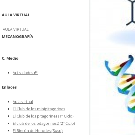
E
AULA VIRTUAL
ÓN»
AULA VIRTUAL
VOS Y
MECANOGRAFÍA
OS
 TÚ”
C. Medio
A”
Actividades 6º
UCO!”
N
S”
Enlaces
RONIO”
Aula virtual
AD Y
El Club de los minipitagorines
El Club de los pitagorines (1º Ciclo)
S Y
El club de los pitagorines2 (2º Ciclo)
BULA”
El Rincón de Herodes (Suso)