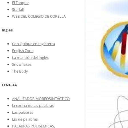
El Tanque
Starfall
CIES”
WEB DEL COLEGIO DE CORELLA
ANÁLISIS SINTÁCTICO
TROS”
Ingles
Con Quique en Inglaterra
English Zone
La mansión del Inglés
Snowflakes
LIDAD”
The Body
LENGUA
ANALIZADOR MORFOSINTÁCTICO
la-cocina-de-las-palabras
Las palabras
Lio de palabras
PALABRAS POLISÉMICAS,