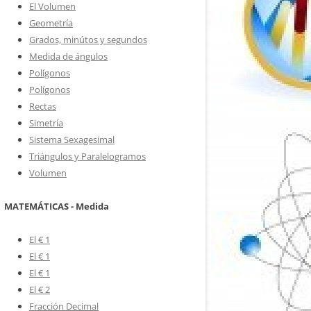
El Volumen
Geometría
Grados, minútos y segundos
Medida de ángulos
Polígonos
Polígonos
Rectas
Simetría
Sistema Sexagesimal
Triángulos y Paralelogramos
Volumen
MATEMÁTICAS - Medida
El € 1
El € 1
El € 1
El € 2
Fracción Decimal