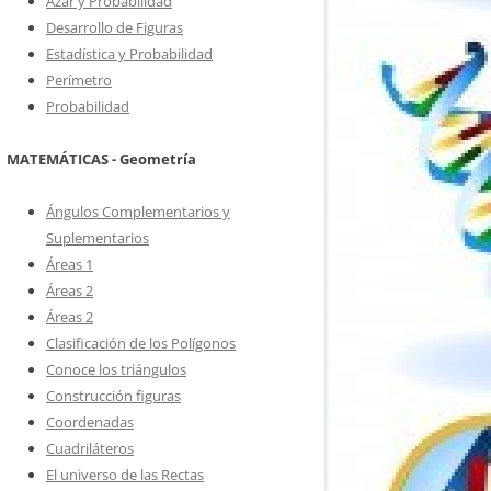
Azar y Probabilidad
Desarrollo de Figuras
Estadística y Probabilidad
Perímetro
Probabilidad
MATEMÁTICAS - Geometría
Ángulos Complementarios y
Suplementarios
Áreas 1
Áreas 2
Áreas 2
Clasificación de los Polígonos
Conoce los triángulos
Construcción figuras
Coordenadas
Cuadriláteros
El universo de las Rectas