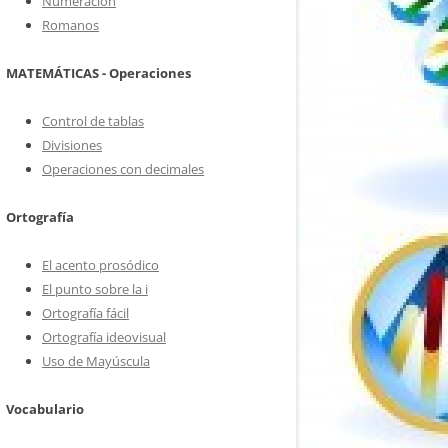
Numeración
Romanos
MATEMÁTICAS - Operaciones
Control de tablas
Divisiones
Operaciones con decimales
Ortografía
El acento prosódico
El punto sobre la i
Ortografía fácil
Ortografía ideovisual
Uso de Mayúscula
Vocabulario