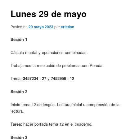
r
v
i
e
Lunes 29 de mayo
n
g
c
a
Posted on
29 mayo 2023
por
cristian
i
c
p
i
Sesión 1
a
ó
l
n
Cálculo mental y operaciones combinadas.
d
e
Trabajamos la resolución de problemas con Pereda.
e
n
Tarea:
3457234 : 27
y
7452956 : 12
t
r
Sesión 2
a
d
Inicio tema 12 de lengua. Lectura inicial u comprensión de la
a
lectura.
s
Tarea:
hacer portada tema 12 en el cuaderno.
Sesión 3